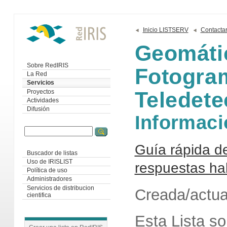
Inicio LISTSERV
Contacta
Geomátic
Sobre RedIRIS
Fotogram
La Red
Servicios
Teledete
Proyectos
Actividades
Difusión
Informaci
Guía rápida d
Buscador de listas
Uso de IRISLIST
respuestas ha
Política de uso
Administradores
Servicios de distribucion
Creada/actua
cientifica
Esta Lista so