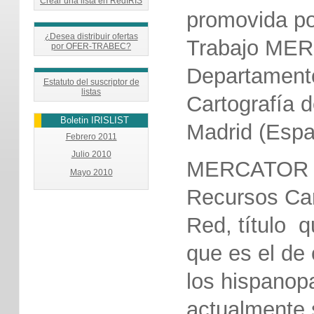
Crear una lista en RedIRIS
promovida po
¿Desea distribuir ofertas
Trabajo MER
por OFER-TRABEC?
Departamento
Estatuto del suscriptor de
listas
Cartografía d
Boletin IRISLIST
Madrid (Espa
Febrero 2011
Julio 2010
MERCATOR es
Mayo 2010
Recursos Car
Red, título q
que es el de 
los hispanopa
actualmente 